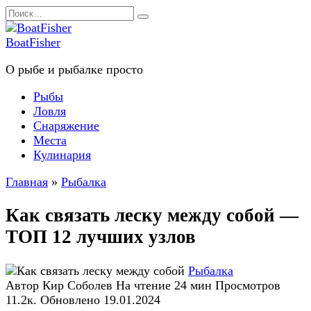
Перейти
Search
к
for:
содержанию
BoatFisher
О рыбе и рыбалке просто
Рыбы
Ловля
Снаряжение
Места
Кулинария
Главная
»
Рыбалка
Как связать леску между собой —
ТОП 12 лучших узлов
Рыбалка
Автор
Кир Соболев
На чтение
24 мин
Просмотров
11.2к.
Обновлено
19.01.2024