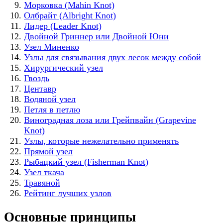
Морковка (Mahin Knot)
Олбрайт (Albright Knot)
Лидер (Leader Knot)
Двойной Гриннер или Двойной Юни
Узел Миненко
Узлы для связывания двух лесок между собой
Хирургический узел
Гвоздь
Центавр
Водяной узел
Петля в петлю
Виноградная лоза или Грейпвайн (Grapevine
Knot)
Узлы, которые нежелательно применять
Прямой узел
Рыбацкий узел (Fisherman Knot)
Узел ткача
Травяной
Рейтинг лучших узлов
Основные принципы