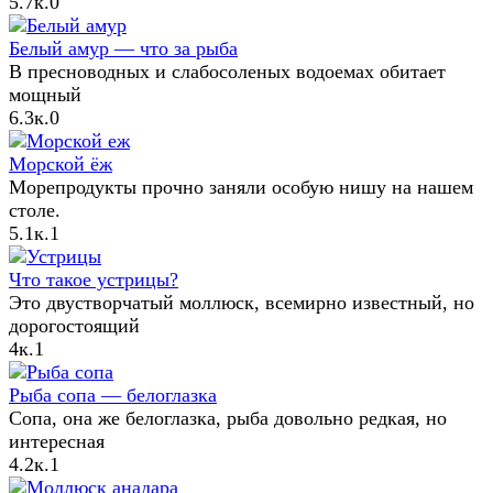
5.7к.
0
Белый амур — что за рыба
В пресноводных и слабосоленых водоемах обитает
мощный
6.3к.
0
Морской ёж
Морепродукты прочно заняли особую нишу на нашем
столе.
5.1к.
1
Что такое устрицы?
Это двустворчатый моллюск, всемирно известный, но
дорогостоящий
4к.
1
Рыба сопа — белоглазка
Сопа, она же белоглазка, рыба довольно редкая, но
интересная
4.2к.
1