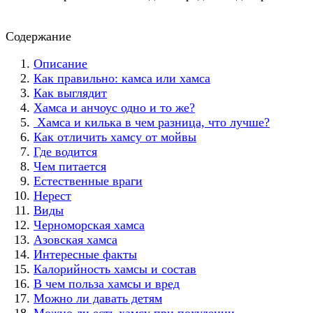
Содержание
Описание
Как правильно: камса или хамса
Как выглядит
Хамса и анчоус одно и то же?
Хамса и килька в чем разница, что лучше?
Как отличить хамсу от мойвы
Где водится
Чем питается
Естественные враги
Нерест
Виды
Черноморская хамса
Азовская хамса
Интересные факты
Калорийность хамсы и состав
В чем польза хамсы и вред
Можно ли давать детям
Можно ли есть хамсу при похудении