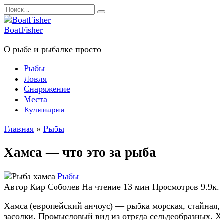
Перейти
Search
к
for:
содержанию
BoatFisher
О рыбе и рыбалке просто
Рыбы
Ловля
Снаряжение
Места
Кулинария
Главная
»
Рыбы
Хамса — что это за рыба
Рыбы
Автор
Кир Соболев
На чтение
13 мин
Просмотров
9.9к.
Хамса (европейский анчоус) — рыбка морская, стайная
засолки. Промысловый вид из отряда сельдеобразных. Х