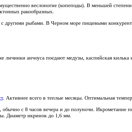
имущественно веслоногие (копеподы). В меньшей степен
ктонных ракообразных.
е с другими рыбами. В Черном море пищевыми конкурент
же личинки анчоуса поедают медузы, каспийская килька 
ст
. Активнее всего в теплые месяцы. Оптимальная темпера
, обычно с 8 часов вечера и до полуночи. Икрометание 
ды. Диаметр икринок до 1,6 мм.