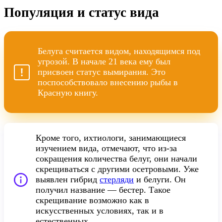
Популяция и статус вида
Белуга считается видом, находящимся под
угрозой. В начале 21 века ему был
присвоен статус вымирания. Это
поспособствовало внесению рыбы в
Красную книгу.
Кроме того, ихтиологи, занимающиеся
изучением вида, отмечают, что из-за
сокращения количества белуг, они начали
скрещиваться с другими осетровыми. Уже
выявлен гибрид
стерляди
и белуги. Он
получил название — бестер. Такое
скрещивание возможно как в
искусственных условиях, так и в
естественных.