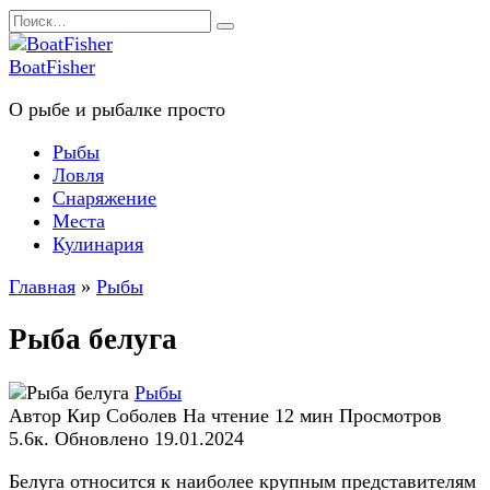
Перейти
Search
к
for:
содержанию
BoatFisher
О рыбе и рыбалке просто
Рыбы
Ловля
Снаряжение
Места
Кулинария
Главная
»
Рыбы
Рыба белуга
Рыбы
Автор
Кир Соболев
На чтение
12 мин
Просмотров
5.6к.
Обновлено
19.01.2024
Белуга относится к наиболее крупным представителям