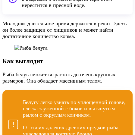
нерестится в пресной воде.
Молодняк длительное время держится в реках. Здесь
он более защищен от хищников и может найти
достаточное количество корма.
Как выглядит
Рыба белуга может вырастать до очень крупных
размеров. Она обладает массивным телом.
Белугу легко узнать по уплощенной голове,
слегка зауженной с боков и вытянутым
рылом с округлым кончиком.
От своих далеких древних предков рыба
унаследовала костную броню,