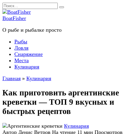
Перейти
Search
к
for:
содержанию
BoatFisher
О рыбе и рыбалке просто
Рыбы
Ловля
Снаряжение
Места
Кулинария
Главная
»
Кулинария
Как приготовить аргентинские
креветки — ТОП 9 вкусных и
быстрых рецептов
Кулинария
Автор
Денис Ветров
На чтение
11 мин
Просмотров