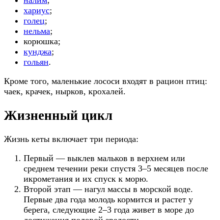
налим
;
хариус
;
голец
;
нельма
;
корюшка;
кунджа
;
гольян
.
Кроме того, маленькие лососи входят в рацион птиц:
чаек, крачек, нырков, крохалей.
Жизненный цикл
Жизнь кеты включает три периода:
Первый — выклев мальков в верхнем или
среднем течении реки спустя 3–5 месяцев после
икрометания и их спуск к морю.
Второй этап — нагул массы в морской воде.
Первые два года молодь кормится и растет у
берега, следующие 2–3 года живет в море до