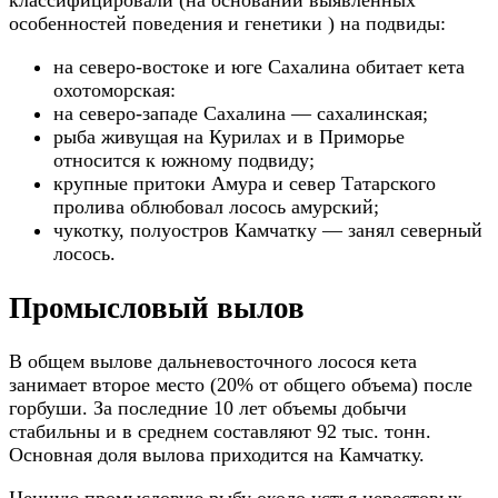
классифицировали (на основании выявленных
особенностей поведения и генетики ) на подвиды:
на северо-востоке и юге Сахалина обитает кета
охотоморская:
на северо-западе Сахалина — сахалинская;
рыба живущая на Курилах и в Приморье
относится к южному подвиду;
крупные притоки Амура и север Татарского
пролива облюбовал лосось амурский;
чукотку, полуостров Камчатку — занял северный
лосось.
Промысловый вылов
В общем вылове дальневосточного лосося кета
занимает второе место (20% от общего объема) после
горбуши. За последние 10 лет объемы добычи
стабильны и в среднем составляют 92 тыс. тонн.
Основная доля вылова приходится на Камчатку.
Ценную промысловую рыбу около устья нерестовых