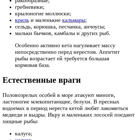
ракообразные;
гребневики;
крылоногие моллюски;
криль
и маленькие
кальмары
;
сельдь, корюшка, песчанка, анчоусы;
мальки бычков, камбалы и других рыб.
Особенно активно кета нагуливает массу
непосредственно перед нерестом. Аппетит
рыбы возрастает ей требуется большая
кормовая база.
Естественные враги
Половозрелых особей в море атакуют миноги,
ластоногие млекопитающие, белухи. В пресных
водоемах в период нереста кетой любят лакомиться
медведи и выдры. Икру и маленьких лососей поедают
хищные рыбы:
калуга;