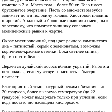
отметке в 2 м. Масса тела – более 50 кг. Тело имеет
брусковатое очертание. Пасть со множеством зубов
занимает почти половину головы. Хвостовой плавник
широкий. Анальный и брюшные плавники смещены к
хвостовому, что помогает хищнику совершать
молниеносные рывки к жертве.
Окрас маскировочный, под цвет речного каменистого
дна – пятнистый, серый с зеленоватым, возможны
коричнево-красные оттенки. Бока светлее спины,
брюхо почти белое.
Держится дунайский лосось вблизи укрытий. Рыба эта
осторожная, если чувствует опасность – быстро
исчезает.
Благоприятный температурный режим обитания – до
20 градусов, более высокую температуру (до 22
градусов) может выдержать только при условии, если
вода достаточно насыщена кислородом.
В нерестовый период идет вверх по рекам, способен