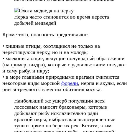
Нерка часто становится во время нереста
добычей медведей
Кроме того, опасность представляют:
• хищные птицы, охотящиеся не только на
нерестящуюся нерку, но и на молодь;
• млекопитающие, ведущие полуводный образ жизни
(например, выдра), которые с удовольствием поедают
и саму рыбу, и икру;
• в море главными природными врагами считаются
некоторые виды морской
форели
, нерпа и акулы, если
они встречаются в местах обитания косяка.
Наибольший же ущерб популяции всех
лососевых наносят браконьеры, которые
добывают рыбу исключительно ради
красной икры, выбрасывая выпотрошенные
тушки прямо на берегах рек. Кстати, этим
они наносят вред сами себе – кучи мертвой