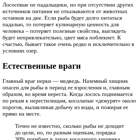
Лососевые не падальщики, но при отсутствии других
источников питания не отказываются от животных
останков на дне. Если рыба будет долго питаться
падалью, то потеряет кулинарную ценность для
человека – потеряет полезные свойства, выглядеть
будет непривлекательно, цвет мяса поблекнет. К
счастью, бывает такое очень редко и исключительно в
условиях озер.
Естественные враги
Главный враг нерки — медведь. Наземный хищник
опасен для рыбы в период ее взросления и, главным
образом, во время нереста. Когда лосось поднимается
по рекам к нерестилищам, косолапые «дежурят» около
порогов, вылавливая добычу из воды, и пожирая ее
прямо на месте.
Точно не известно, сколько рыбы не доходит
до цели, но, по разным оценкам, порядка
30% погибает в лапах косолапого хищника.